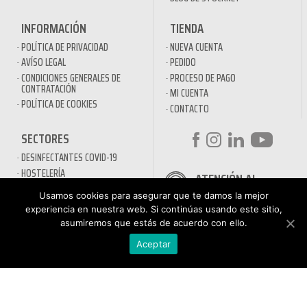
INFORMACIÓN
TIENDA
POLÍTICA DE PRIVACIDAD
NUEVA CUENTA
AVÍSO LEGAL
PEDIDO
CONDICIONES GENERALES DE
PROCESO DE PAGO
CONTRATACIÓN
MI CUENTA
POLÍTICA DE COOKIES
CONTACTO
SECTORES
DESINFECTANTES COVID-19
HOSTELERÍA
ATENCIÓN AL
AUTOMOCIÓN
CLIENTE
Usamos cookies para asegurar que te damos la mejor
NÁUTICA
900 897 890
experiencia en nuestra web. Si continúas usando este sitio,
MAQUINARIA PROFESIONAL
asumiremos que estás de acuerdo con ello.
Teléfono gratuito
LIMPIEZA URBANA
De lunes a viernes de 9h
Aceptar
a 17h
MANTENIMIENTO INDÚSTRIA
LIMPIEZA PARA EL HOGAR
QUÍMICOS DE LIMPIEZA
ECOLÓGICOS