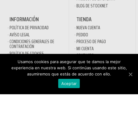
BLOG DE STOCKNET
INFORMACIÓN
TIENDA
POLÍTICA DE PRIVACIDAD
NUEVA CUENTA
AVÍSO LEGAL
PEDIDO
CONDICIONES GENERALES DE
PROCESO DE PAGO
CONTRATACIÓN
MI CUENTA
POLÍTICA DE COOKIES
CONTACTO
Usamos cookies para asegurar que te damos la mejor
SECTORES
experiencia en nuestra web. Si continúas usando este sitio,
asumiremos que estás de acuerdo con ello.
DESINFECTANTES COVID-19
Aceptar
HOSTELERÍA
ATENCIÓN AL
AUTOMOCIÓN
CLIENTE
NÁUTICA
900 897 890
MAQUINARIA PROFESIONAL
Teléfono gratuito
LIMPIEZA URBANA
De lunes a viernes de 9h
a 17h
MANTENIMIENTO INDÚSTRIA
LIMPIEZA PARA EL HOGAR
QUÍMICOS DE LIMPIEZA