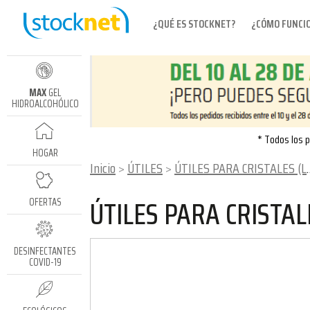
¿QUÉ ES STOCKNET?
¿CÓMO FUNCI
MAX
GEL
HIDROALCOHÓLICO
* Todos los p
HOGAR
Inicio
ÚTILES
ÚTILES PARA CRISTALES (LÍNEA UNGER)
ÚTILES PARA CRISTAL
OFERTAS
DESINFECTANTES
COVID-19