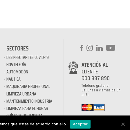
SECTORES
DESINFECTANTES COVID-19
ATENCIÓN AL
HOSTELERÍA
CLIENTE
AUTOMOCIÓN
900 897 890
NÁUTICA
Teléfono gratuito
MAQUINARIA PROFESIONAL
De lunes a viernes de 9h
LIMPIEZA URBANA
a 17h
MANTENIMIENTO INDÚSTRIA
LIMPIEZA PARA EL HOGAR
QUÍMICOS DE LIMPIEZA
ECOLÓGICOS
remos que estás de acuerdo con ello.
Aceptar