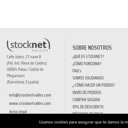
SOBRE NOSOTROS
¿QUÉ ES STOCKNET?
Calle Joiers ,17 nave 8
(Pol. Ind. Riera de Caldes)
¿CÓMO FUNCIONA?
08184 Palau i Solità de
FAQ’s
Plegamans
SOMOS SOLIDARIOS
(Barcelona, España)
¿ CÓMO HACER UN PEDIDO?
ENVÍO DE PEDIDOS
info@stocknetvalles.com
COMPRA SEGURA
www.stocknetvalles.com
10% DE DESCUENTO
Aviso legal
MÉTODOS DE PAGO
PRODUCTOS EN OFERTA
Usamos cookies para asegurar que te damos la me