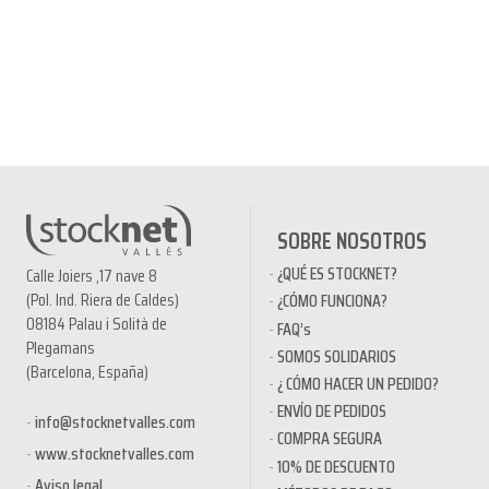
SOBRE NOSOTROS
¿QUÉ ES STOCKNET?
Calle Joiers ,17 nave 8
(Pol. Ind. Riera de Caldes)
¿CÓMO FUNCIONA?
08184 Palau i Solità de
FAQ’s
Plegamans
SOMOS SOLIDARIOS
(Barcelona, España)
¿ CÓMO HACER UN PEDIDO?
ENVÍO DE PEDIDOS
info@stocknetvalles.com
COMPRA SEGURA
www.stocknetvalles.com
10% DE DESCUENTO
Aviso legal