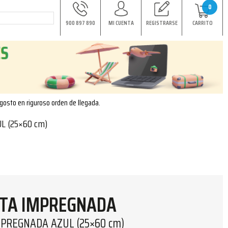
0
900 897 890
MI CUENTA
REGISTRARSE
CARRITO
agosto en riguroso orden de llegada.
L (25×60 cm)
ETA IMPREGNADA
MPREGNADA AZUL (25×60 cm)