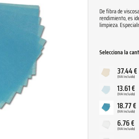
De fibra de viscos
rendimiento, es id
limpieza. Especial
Selecciona la can
37.44
€
(IVA Incluido)
13.61
€
(IVA Incluido)
18.77
€
(IVA Incluido)
6.76
€
(IVA Incluido)