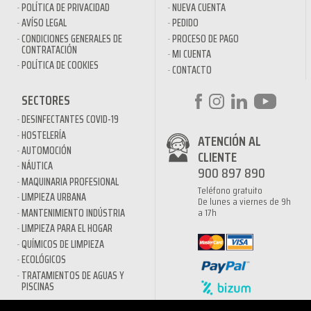
POLÍTICA DE PRIVACIDAD
NUEVA CUENTA
AVÍSO LEGAL
PEDIDO
CONDICIONES GENERALES DE
PROCESO DE PAGO
CONTRATACIÓN
MI CUENTA
POLÍTICA DE COOKIES
CONTACTO
SECTORES
DESINFECTANTES COVID-19
HOSTELERÍA
ATENCIÓN AL
AUTOMOCIÓN
CLIENTE
NÁUTICA
900 897 890
MAQUINARIA PROFESIONAL
Teléfono gratuito
LIMPIEZA URBANA
De lunes a viernes de 9h
a 17h
MANTENIMIENTO INDÚSTRIA
LIMPIEZA PARA EL HOGAR
QUÍMICOS DE LIMPIEZA
ECOLÓGICOS
TRATAMIENTOS DE AGUAS Y
PISCINAS