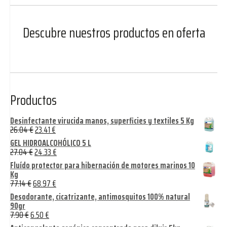
Descubre nuestros productos en oferta
Productos
Desinfectante virucida manos, superficies y textiles 5 Kg
26.04
€
23.41
€
GEL HIDROALCOHÓLICO 5 L
27.04
€
24.33
€
Fluído protector para hibernación de motores marinos 10
Kg
77.14
€
68.97
€
Desodorante, cicatrizante, antimosquitos 100% natural
90gr
7.90
€
6.50
€