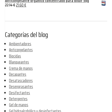
Anticongelante orgánico concentrado para diluir 5kg
22.14
€
21.60
€
Categorías del blog
Ambientadores
Anticongelantes
Biocidas
Blanqueantes
Crema de manos
Decapantes
Desatascadores
Desengrasantes
Desifectantes
Detergentes
Gel de manos
Gel hidroalcohólico y desinfectantes