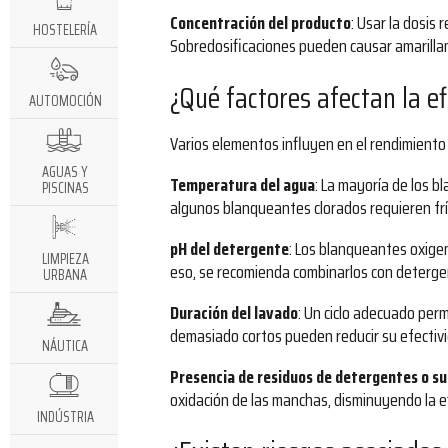
Concentración del producto
: Usar la dosis
HOSTELERÍA
Sobredosificaciones pueden causar amarillamie
¿Qué factores afectan la e
AUTOMOCIÓN
Varios elementos influyen en el rendimiento
AGUAS Y
Temperatura del agua
: La mayoría de los 
PISCINAS
algunos blanqueantes clorados requieren frí
pH del detergente
: Los blanqueantes oxige
LIMPIEZA
eso, se recomienda combinarlos con detergen
URBANA
Duración del lavado
: Un ciclo adecuado per
demasiado cortos pueden reducir su efectiv
NÁUTICA
Presencia de residuos de detergentes o s
oxidación de las manchas, disminuyendo la e
INDÚSTRIA