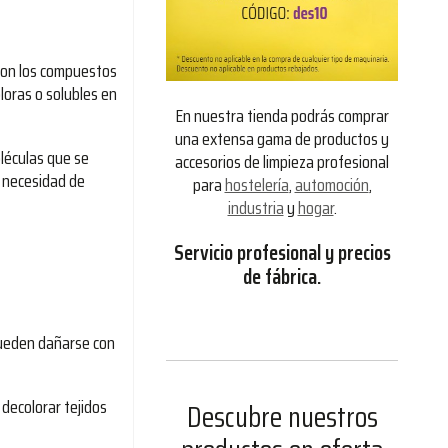
 con los compuestos
loras o solubles en
En nuestra tienda podrás comprar
una extensa gama de productos y
léculas que se
accesorios de limpieza profesional
n necesidad de
para
hostelería
,
automoción
,
industria
y
hogar
.
Servicio profesional y precios
de fábrica.
 pueden dañarse con
decolorar tejidos
Descubre nuestros