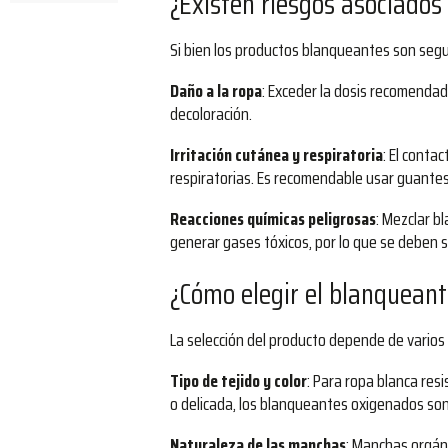
¿Existen riesgos asociados
Si bien los productos blanqueantes son seg
Daño a la ropa
: Exceder la dosis recomendad
decoloración.
Irritación cutánea y respiratoria
: El conta
respiratorias. Es recomendable usar guantes 
Reacciones químicas peligrosas
: Mezclar 
generar gases tóxicos, por lo que se deben s
¿Cómo elegir el blanquean
La selección del producto depende de varios c
Tipo de tejido y color
: Para ropa blanca res
o delicada, los blanqueantes oxigenados s
Naturaleza de las manchas
: Manchas orgán