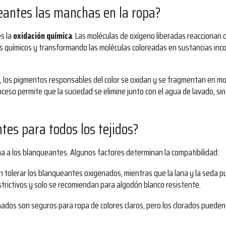
eantes las manchas en la ropa?
es la
oxidación química
. Las moléculas de oxígeno liberadas reaccionan
 químicos y transformando las moléculas coloreadas en sustancias inco
o, los pigmentos responsables del color se oxidan y se fragmentan en mo
roceso permite que la suciedad se elimine junto con el agua de lavado, si
tes para todos los tejidos?
ma a los blanqueantes. Algunos factores determinan la compatibilidad:
len tolerar los blanqueantes oxigenados, mientras que la lana y la seda
trictivos y solo se recomiendan para algodón blanco resistente.
ados son seguros para ropa de colores claros, pero los clorados pueden 