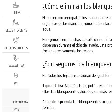
¿Cómo eliminan los blanqu
ÚTILES
El mecanismo principal de los blanqueantes 
orgánicos de las manchas, rompiendo enlaces
agua.
GELES Y CREMAS
Por ejemplo, en manchas de café o vino tint
dispersan durante el ciclo de lavado. Este p
DESATASCADORES
frotar agresivamente los tejidos.
¿Son seguros los blanquean
LAVAVAJILLAS
No todos los tejidos reaccionan de igual for
WC
Tipo de fibra
: Algodón, lino y poliéster sue
ellos. Los blanqueantes clorados son más res
Color de la prenda
: Los blanqueantes oxigen
PROFESIONAL
teñidos.