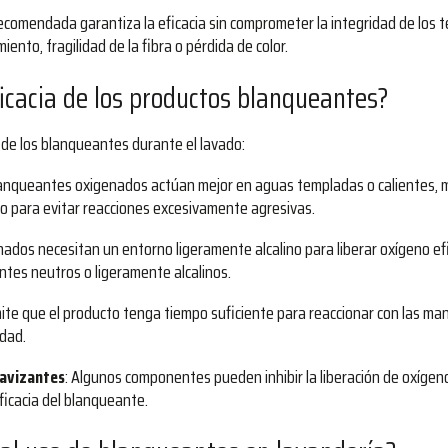
 recomendada garantiza la eficacia sin comprometer la integridad de los t
nto, fragilidad de la fibra o pérdida de color.
ficacia de los productos blanqueantes?
 de los blanqueantes durante el lavado:
blanqueantes oxigenados actúan mejor en aguas templadas o calientes, 
o para evitar reacciones excesivamente agresivas.
nados necesitan un entorno ligeramente alcalino para liberar oxígeno e
tes neutros o ligeramente alcalinos.
mite que el producto tenga tiempo suficiente para reaccionar con las ma
idad.
uavizantes
: Algunos componentes pueden inhibir la liberación de oxígeno 
ficacia del blanqueante.