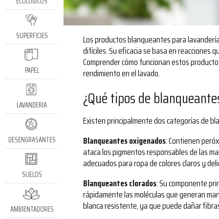
ECOLÓGICOS
SUPERFICIES
Los productos blanqueantes para lavandería
difíciles. Su eficacia se basa en reacciones 
Comprender cómo funcionan estos productos 
PAPEL
rendimiento en el lavado.
¿Qué tipos de blanqueantes
LAVANDERIA
Existen principalmente dos categorías de b
Blanqueantes oxigenados
: Contienen peróx
DESENGRASANTES
ataca los pigmentos responsables de las ma
adecuados para ropa de colores claros y del
SUELOS
Blanqueantes clorados
: Su componente prin
rápidamente las moléculas que generan manch
blanca resistente, ya que puede dañar fibras 
AMBIENTADORES