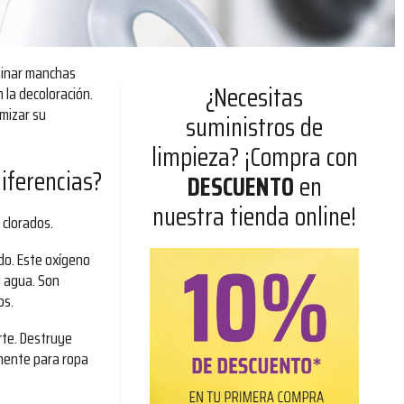
minar manchas
¿Necesitas
 la decoloración.
mizar su
suministros de
limpieza? ¡Compra con
iferencias?
DESCUENTO
en
nuestra tienda online!
 clorados.
do. Este oxígeno
l agua. Son
os.
rte. Destruye
lmente para ropa