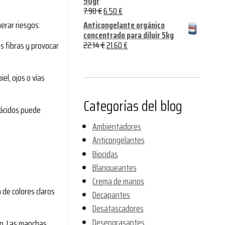
90gr
7.90
€
6.50
€
Anticongelante orgánico
erar riesgos:
concentrado para diluir 5kg
22.14
€
21.60
€
s fibras y provocar
el, ojos o vías
Categorías del blog
 ácidos puede
Ambientadores
Anticongelantes
Biocidas
Blanqueantes
Crema de manos
 de colores claros
Decapantes
Desatascadores
Desengrasantes
vo. Las manchas