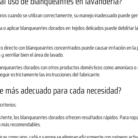
 al uso de blanqueantes en lavandería?
uros cuando se utilizan correctamente, su manejo inadecuado puede gen
a o aplicar blanqueantes clorados en tejidos delicados puede debilitar la
cto directo con blanqueantes concentrados puede causar irritación en la pi
y ventilar bien el área de lavado.
blanqueantes clorados con otros productos domésticos como amoníaco o
eguir estrictamente las instrucciones del fabricante.
te más adecuado para cada necesidad?
riterios:
istente, los blanqueantes clorados ofrecen resultados rápidos. Para ropa
on más recomendables.
icas como vino, café o sangre se eliminan eficazmente con oxígeno acti