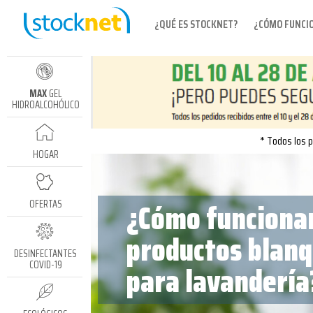
¿QUÉ ES STOCKNET?
¿CÓMO FUNCI
MAX
GEL
HIDROALCOHÓLICO
* Todos los p
HOGAR
¿Cómo funcionan
OFERTAS
productos blan
DESINFECTANTES
para lavandería
COVID-19