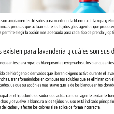
 son ampliamente utilizados para mantener la blancura de la ropa y eli
químicas precisas que actúan sobre los tejidos y los agentes que producen
permite elegir la opción más adecuada para cada tipo de prenda y opti
 existen para lavandería y cuáles son sus d
lanqueantes para ropa: los blanqueantes oxigenados y los blanqueantes
ido de hidrógeno o derivados que liberan oxígeno activo durante el lava
nchas, transformándolos en compuestos solubles que se eliminan con e
icados, ya que su acción es más suave que la de los blanqueantes clorad
cipal es el hipoclorito de sodio, que actúa como un agente oxidante fue
as y devuelve la blancura a los tejidos. Su uso está indicado principa
delicadas y afectar los colores si se aplica de forma incorrecta.