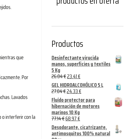
productos en oferta
ejidos.
Productos
mientras que
Desinfectante virucida
manos, superficies y textiles
5 Kg
26.04
€
23.41
€
ficazmente. Por
GEL HIDROALCOHÓLICO 5 L
27.04
€
24.33
€
nchas. Lavados
Fluído protector para
hibernación de motores
marinos 10 Kg
o interferir con la
77.14
€
68.97
€
Desodorante, cicatrizante,
antimosquitos 100% natural