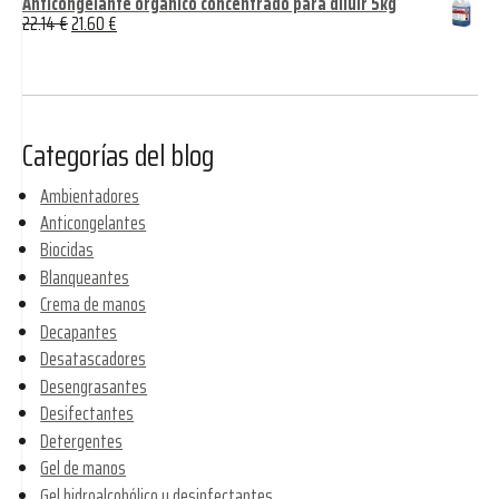
Anticongelante orgánico concentrado para diluir 5kg
22.14
€
21.60
€
Categorías del blog
Ambientadores
Anticongelantes
Biocidas
Blanqueantes
Crema de manos
Decapantes
Desatascadores
Desengrasantes
Desifectantes
Detergentes
Gel de manos
Gel hidroalcohólico y desinfectantes