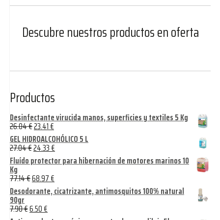
Descubre nuestros productos en oferta
Productos
Desinfectante virucida manos, superficies y textiles 5 Kg
26.04
€
23.41
€
GEL HIDROALCOHÓLICO 5 L
27.04
€
24.33
€
Fluído protector para hibernación de motores marinos 10
Kg
77.14
€
68.97
€
Desodorante, cicatrizante, antimosquitos 100% natural
90gr
7.90
€
6.50
€