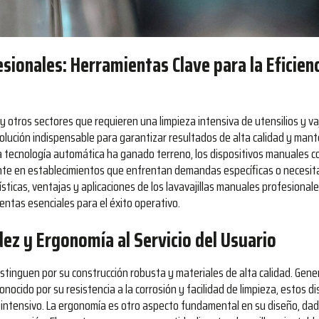
sionales: Herramientas Clave para la Eficienc
y otros sectores que requieren una limpieza intensiva de utensilios y vaji
olución indispensable para garantizar resultados de alta calidad y mant
a tecnología automática ha ganado terreno, los dispositivos manuales 
te en establecimientos que enfrentan demandas específicas o necesitan
ísticas, ventajas y aplicaciones de los lavavajillas manuales profesionale
entas esenciales para el éxito operativo.
dez y Ergonomía al Servicio del Usuario
istinguen por su construcción robusta y materiales de alta calidad. Gen
onocido por su resistencia a la corrosión y facilidad de limpieza, estos d
intensivo. La ergonomía es otro aspecto fundamental en su diseño, dad