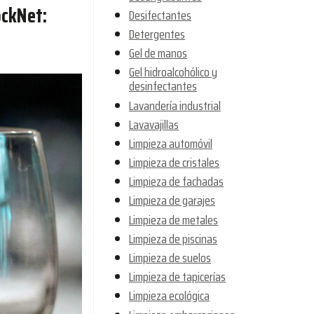
ockNet:
Desifectantes
Detergentes
Gel de manos
Gel hidroalcohólico y
desinfectantes
Lavandería industrial
Lavavajillas
Limpieza automóvil
Limpieza de cristales
Limpieza de fachadas
Limpieza de garajes
Limpieza de metales
Limpieza de piscinas
Limpieza de suelos
Limpieza de tapicerías
Limpieza ecológica