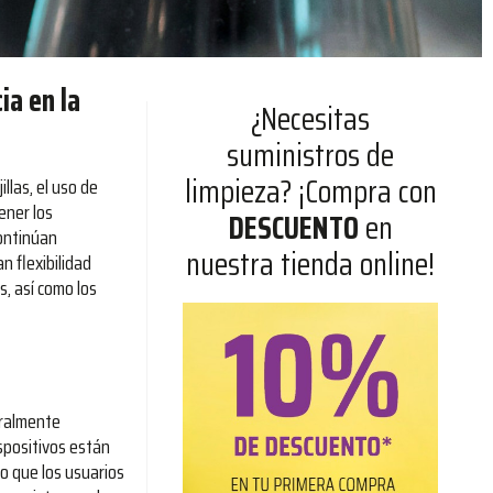
ia en la
¿Necesitas
suministros de
limpieza? ¡Compra con
llas, el uso de
ener los
DESCUENTO
en
continúan
nuestra tienda online!
 flexibilidad
s, así como los
eralmente
ispositivos están
o que los usuarios