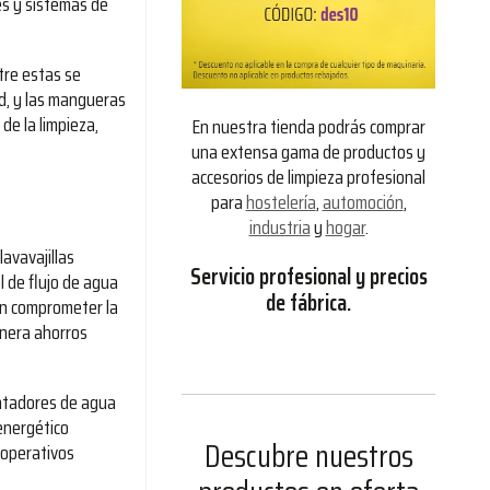
es y sistemas de
tre estas se
d, y las mangueras
de la limpieza,
En nuestra tienda podrás comprar
una extensa gama de productos y
accesorios de limpieza profesional
para
hostelería
,
automoción
,
industria
y
hogar
.
lavavajillas
Servicio profesional y precios
l de flujo de agua
de fábrica.
sin comprometer la
enera ahorros
lentadores de agua
energético
Descubre nuestros
 operativos