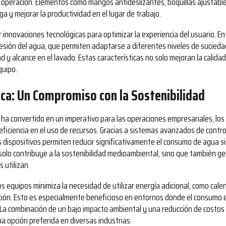
 operación. Elementos como mangos antideslizantes, boquillas ajustabl
a y mejorar la productividad en el lugar de trabajo.
innovaciones tecnológicas para optimizar la experiencia del usuario. En
esión del agua, que permiten adaptarse a diferentes niveles de sucieda
d y alcance en el lavado. Estas características no solo mejoran la calidad 
quipo.
tica: Un Compromiso con la Sostenibilidad
 ha convertido en un imperativo para las operaciones empresariales, los 
iciencia en el uso de recursos. Gracias a sistemas avanzados de contro
os dispositivos permiten reducir significativamente el consumo de agua 
no solo contribuye a la sostenibilidad medioambiental, sino que también g
 utilizan.
tos equipos minimiza la necesidad de utilizar energía adicional, como ca
ción. Esto es especialmente beneficioso en entornos donde el consumo 
. La combinación de un bajo impacto ambiental y una reducción de costos
na opción preferida en diversas industrias.