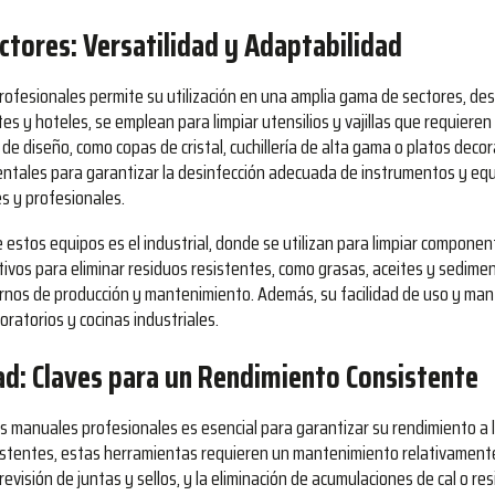
ctores: Versatilidad y Adaptabilidad
 profesionales permite su utilización en una amplia gama de sectores, de
tes y hoteles, se emplean para limpiar utensilios y vajillas que requiere
 de diseño, como copas de cristal, cuchillería de alta gama o platos deco
entales para garantizar la desinfección adecuada de instrumentos y eq
es y profesionales.
estos equipos es el industrial, donde se utilizan para limpiar componen
tivos para eliminar residuos resistentes, como grasas, aceites y sedime
tornos de producción y mantenimiento. Además, su facilidad de uso y man
ratorios y cocinas industriales.
d: Claves para un Rendimiento Consistente
s manuales profesionales es esencial para garantizar su rendimiento a l
istentes, estas herramientas requieren un mantenimiento relativamente
, revisión de juntas y sellos, y la eliminación de acumulaciones de cal o re