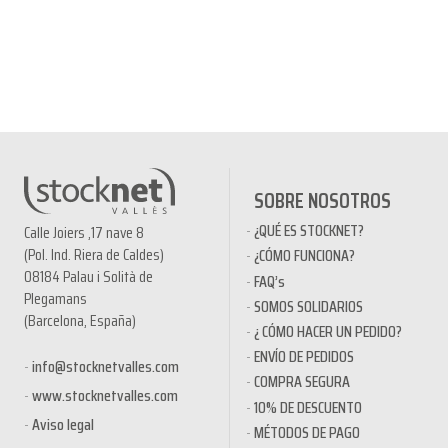
SOBRE NOSOTROS
¿QUÉ ES STOCKNET?
Calle Joiers ,17 nave 8
(Pol. Ind. Riera de Caldes)
¿CÓMO FUNCIONA?
08184 Palau i Solità de
FAQ’s
Plegamans
SOMOS SOLIDARIOS
(Barcelona, España)
¿ CÓMO HACER UN PEDIDO?
ENVÍO DE PEDIDOS
info@stocknetvalles.com
COMPRA SEGURA
www.stocknetvalles.com
10% DE DESCUENTO
Aviso legal
MÉTODOS DE PAGO