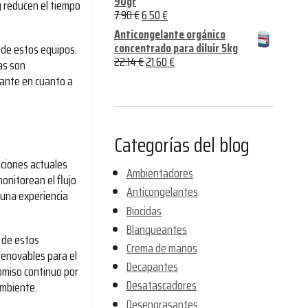
90gr
 reducen el tiempo
7.90
€
6.50
€
Anticongelante orgánico
concentrado para diluir 5kg
 de estos equipos.
22.14
€
21.60
€
as son
cante en cuanto a
Categorías del blog
aciones actuales
Ambientadores
monitorean el flujo
Anticongelantes
 una experiencia
Biocidas
Blanqueantes
 de estos
Crema de manos
 renovables para el
Decapantes
omiso continuo por
Desatascadores
ambiente.
Desengrasantes