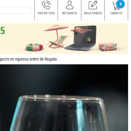
0
900 897 890
MI CUENTA
REGISTRARSE
CARRITO
agosto en riguroso orden de llegada.