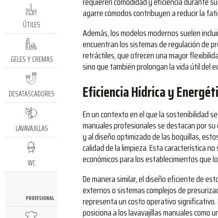
requieren comodidad y eficiencia durante su
agarre cómodos contribuyen a reducir la fatig
ÚTILES
Además, los modelos modernos suelen incluir 
encuentran los sistemas de regulación de pr
retráctiles, que ofrecen una mayor flexibilida
GELES Y CREMAS
sino que también prolongan la vida útil del e
Eficiencia Hídrica y Energé
DESATASCADORES
En un contexto en el que la sostenibilidad se
manuales profesionales se destacan por su ef
LAVAVAJILLAS
y al diseño optimizado de las boquillas, est
calidad de la limpieza. Esta característica 
económicos para los establecimientos que los
WC
De manera similar, el diseño eficiente de es
externos o sistemas complejos de presuriza
PROFESIONAL
representa un costo operativo significativo
posiciona a los lavavajillas manuales como u