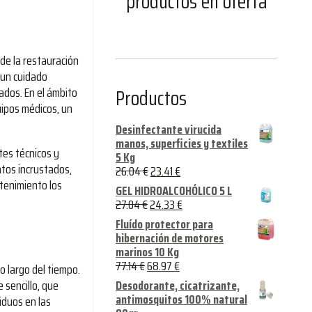
productos en oferta
sde la restauración
n un cuidado
Productos
rados. En el ámbito
uipos médicos, un
Desinfectante virucida
manos, superficies y textiles
tes técnicos y
5 Kg
ntos incrustados,
26.04
€
23.41
€
tenimiento los
GEL HIDROALCOHÓLICO 5 L
27.04
€
24.33
€
Fluído protector para
hibernación de motores
marinos 10 Kg
77.14
€
68.97
€
o largo del tiempo.
Desodorante, cicatrizante,
 sencillo, que
antimosquitos 100% natural
siduos en las