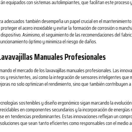
 equipados con sistemas autolimpiantes, que facilitan este proceso y
eza adecuados también desempeña un papel crucial en el mantenimiento
roteger el acero inoxidable y evitar la formación de corrosión o manch
 dispositivo. Asimismo, el seguimiento de las recomendaciones del fabri
uncionamiento óptimo y minimiza el riesgo de daños.
Lavavajillas Manuales Profesionales
mando el mercado de los lavavajillas manuales profesionales. Las innov
ros y resistentes, así como la integración de sensores inteligentes que 
ejoras no solo optimizan el rendimiento, sino que también contribuyen a
tecnologías sostenibles y diseño ergonómico sigan marcando la evolución
os reciclables en componentes secundarios y la incorporación de energías
rse en tendencias predominantes. Estas innovaciones reflejan un compr
de soluciones que sean tanto eficientes como responsables con el medio 