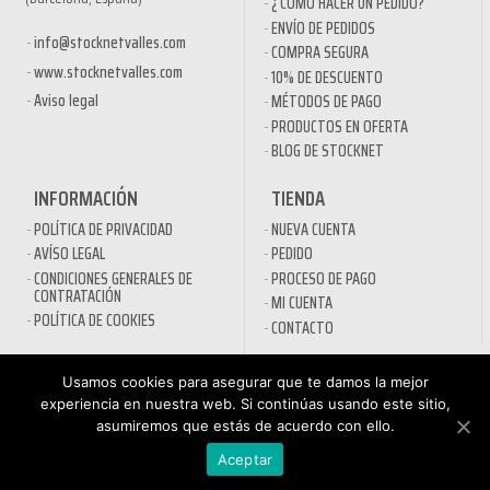
¿ CÓMO HACER UN PEDIDO?
ENVÍO DE PEDIDOS
info@stocknetvalles.com
COMPRA SEGURA
www.stocknetvalles.com
10% DE DESCUENTO
Aviso legal
MÉTODOS DE PAGO
PRODUCTOS EN OFERTA
BLOG DE STOCKNET
INFORMACIÓN
TIENDA
POLÍTICA DE PRIVACIDAD
NUEVA CUENTA
AVÍSO LEGAL
PEDIDO
CONDICIONES GENERALES DE
PROCESO DE PAGO
CONTRATACIÓN
MI CUENTA
POLÍTICA DE COOKIES
CONTACTO
SECTORES
Usamos cookies para asegurar que te damos la mejor
DESINFECTANTES COVID-19
experiencia en nuestra web. Si continúas usando este sitio,
asumiremos que estás de acuerdo con ello.
HOSTELERÍA
ATENCIÓN AL
AUTOMOCIÓN
CLIENTE
Aceptar
NÁUTICA
900 897 890