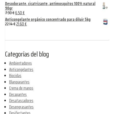
Desodorante, cicatrizante, antimosquitos 100% natural
90gr
7.90
€
6.50
€
Anticongelante orgánico concentrado para diluir 5kg
22.14
€
21.60
€
Categorías del blog
Ambientadores
Anticongelantes
Biocidas
Blanqueantes
Crema de manos
Decapantes
Desatascadores
Desengrasantes
Desifectantes