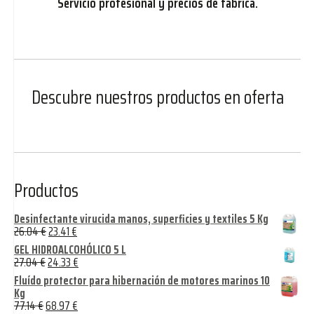
Servicio profesional y precios de fábrica.
Descubre nuestros productos en oferta
Productos
Desinfectante virucida manos, superficies y textiles 5 Kg
26.04
€
23.41
€
GEL HIDROALCOHÓLICO 5 L
27.04
€
24.33
€
Fluído protector para hibernación de motores marinos 10
Kg
77.14
€
68.97
€