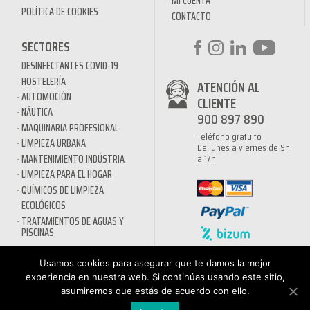
MI CUENTA
POLÍTICA DE COOKIES
CONTACTO
SECTORES
DESINFECTANTES COVID-19
HOSTELERÍA
ATENCIÓN AL
AUTOMOCIÓN
CLIENTE
NÁUTICA
900 897 890
MAQUINARIA PROFESIONAL
Teléfono gratuito
LIMPIEZA URBANA
De lunes a viernes de 9h
a 17h
MANTENIMIENTO INDÚSTRIA
LIMPIEZA PARA EL HOGAR
QUÍMICOS DE LIMPIEZA
ECOLÓGICOS
TRATAMIENTOS DE AGUAS Y
PISCINAS
Usamos cookies para asegurar que te damos la mejor
experiencia en nuestra web. Si continúas usando este sitio,
asumiremos que estás de acuerdo con ello.