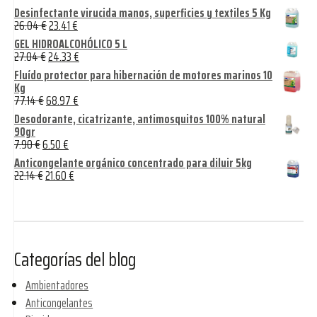
Desinfectante virucida manos, superficies y textiles 5 Kg
26.04
€
23.41
€
GEL HIDROALCOHÓLICO 5 L
27.04
€
24.33
€
Fluído protector para hibernación de motores marinos 10
Kg
77.14
€
68.97
€
Desodorante, cicatrizante, antimosquitos 100% natural
90gr
7.90
€
6.50
€
Anticongelante orgánico concentrado para diluir 5kg
22.14
€
21.60
€
Categorías del blog
Ambientadores
Anticongelantes