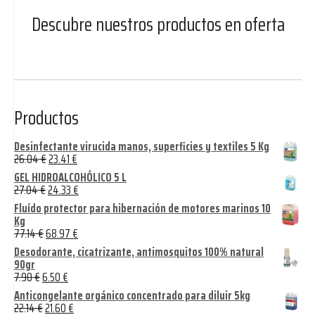
Descubre nuestros productos en oferta
Productos
Desinfectante virucida manos, superficies y textiles 5 Kg
26.04
€
23.41
€
GEL HIDROALCOHÓLICO 5 L
27.04
€
24.33
€
Fluído protector para hibernación de motores marinos 10
Kg
77.14
€
68.97
€
Desodorante, cicatrizante, antimosquitos 100% natural
90gr
7.90
€
6.50
€
Anticongelante orgánico concentrado para diluir 5kg
22.14
€
21.60
€