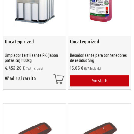
Uncategorized
Uncategorized
Limpiador fertilizante PK (jabón
Desodorizante para contenedores
potásico) 1100kg
de residuo 5kg
4,452.20
€
15.06
€
(IVA Incluido)
(IVA Incluido)
Añadir al carrito
Sin stock