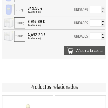
849.96
€
UNIDADES
210 Kg
(IVA Incluido)
2,914.89
€
UNIDADES
1100 Kg
(IVA Incluido)
4,452.20
€
UNIDADES
1100 Kg
(IVA Incluido)
Añadir a la cesta
Productos relacionados