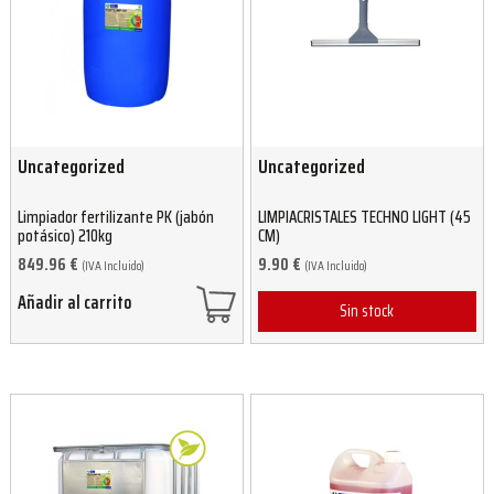
Uncategorized
Uncategorized
Limpiador fertilizante PK (jabón
LIMPIACRISTALES TECHNO LIGHT (45
potásico) 210kg
CM)
849.96
€
9.90
€
(IVA Incluido)
(IVA Incluido)
Añadir al carrito
Sin stock