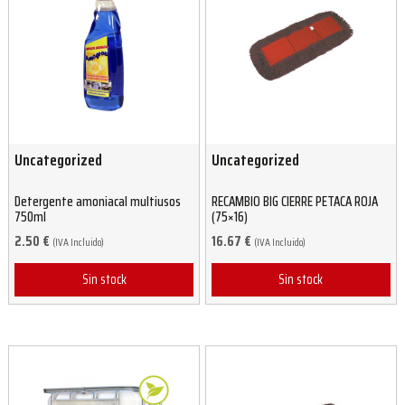
Uncategorized
Uncategorized
Detergente amoniacal multiusos
RECAMBIO BIG CIERRE PETACA ROJA
750ml
(75×16)
2.50
€
16.67
€
(IVA Incluido)
(IVA Incluido)
Sin stock
Sin stock