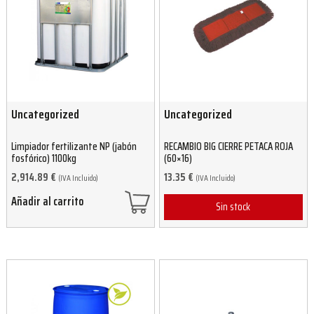
Uncategorized
Uncategorized
Limpiador fertilizante NP (jabón
RECAMBIO BIG CIERRE PETACA ROJA
fosfórico) 1100kg
(60×16)
2,914.89
€
13.35
€
(IVA Incluido)
(IVA Incluido)
Añadir al carrito
Sin stock