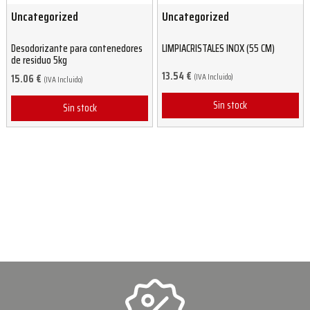
Uncategorized
Uncategorized
Desodorizante para contenedores
LIMPIACRISTALES INOX (55 CM)
de residuo 5kg
13.54
€
(IVA Incluido)
15.06
€
(IVA Incluido)
Sin stock
Sin stock