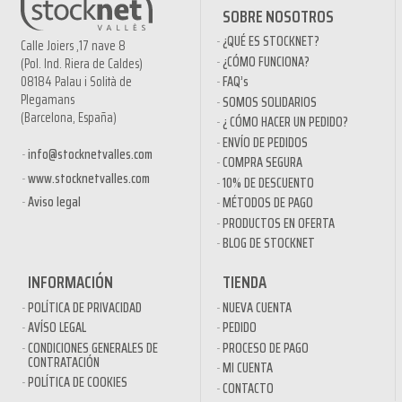
SOBRE NOSOTROS
¿QUÉ ES STOCKNET?
Calle Joiers ,17 nave 8
¿CÓMO FUNCIONA?
(Pol. Ind. Riera de Caldes)
08184 Palau i Solità de
FAQ’s
Plegamans
SOMOS SOLIDARIOS
(Barcelona, España)
¿ CÓMO HACER UN PEDIDO?
ENVÍO DE PEDIDOS
info@stocknetvalles.com
COMPRA SEGURA
www.stocknetvalles.com
10% DE DESCUENTO
Aviso legal
MÉTODOS DE PAGO
PRODUCTOS EN OFERTA
BLOG DE STOCKNET
INFORMACIÓN
TIENDA
POLÍTICA DE PRIVACIDAD
NUEVA CUENTA
AVÍSO LEGAL
PEDIDO
CONDICIONES GENERALES DE
PROCESO DE PAGO
CONTRATACIÓN
MI CUENTA
POLÍTICA DE COOKIES
CONTACTO