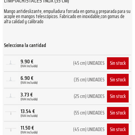
LIMPIACRISTALES INOX (35 CM)
Mango antideslizante, e
mpuñadura forrada en goma,y preparada para su
acople en mangos telescópicos. Fabricado en inoxidable,con gomas de
alta calidad y calibrado
Selecciona la cantidad
9.90
€
Sin stock
(45 cm) UNIDADES
(IVA Incluido)
6.90
€
Sin stock
(35 cm) UNIDADES
(IVA Incluido)
3.73
€
Sin stock
(25 cm) UNIDADES
(IVA Incluido)
13.54
€
Sin stock
(55 cm) UNIDADES
(IVA Incluido)
11.50
€
Sin stock
(45 cm) UNIDADES
(IVA Incluido)