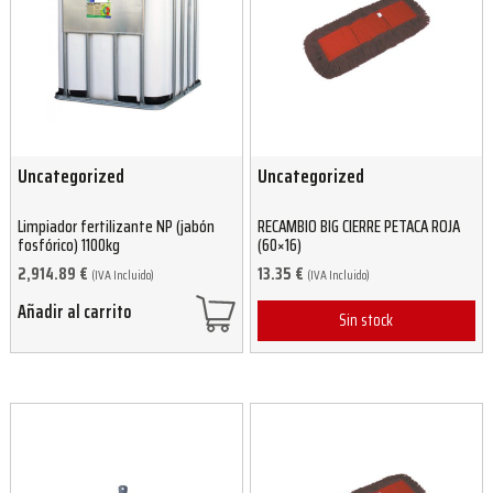
Uncategorized
Uncategorized
Limpiador fertilizante NP (jabón
RECAMBIO BIG CIERRE PETACA ROJA
fosfórico) 1100kg
(60×16)
2,914.89
€
13.35
€
(IVA Incluido)
(IVA Incluido)
Añadir al carrito
Sin stock