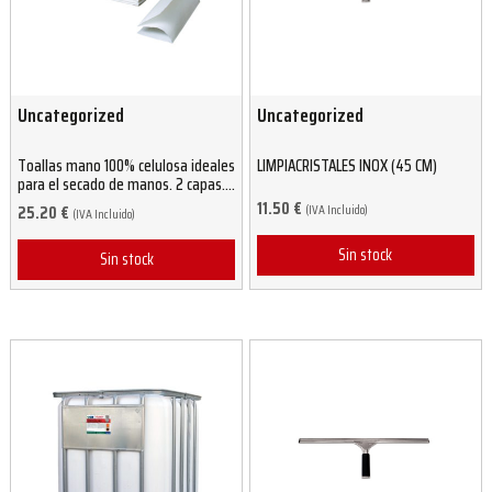
Uncategorized
Uncategorized
Toallas mano 100% celulosa ideales
LIMPIACRISTALES INOX (45 CM)
para el secado de manos. 2 capas.
Gran absorción (3000 unidades)
11.50
€
(IVA Incluido)
25.20
€
(IVA Incluido)
Sin stock
Sin stock