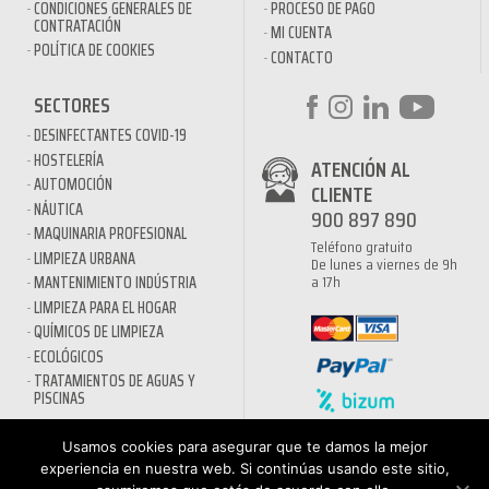
CONDICIONES GENERALES DE
PROCESO DE PAGO
CONTRATACIÓN
MI CUENTA
POLÍTICA DE COOKIES
CONTACTO
SECTORES
DESINFECTANTES COVID-19
HOSTELERÍA
ATENCIÓN AL
AUTOMOCIÓN
CLIENTE
NÁUTICA
900 897 890
MAQUINARIA PROFESIONAL
Teléfono gratuito
LIMPIEZA URBANA
De lunes a viernes de 9h
a 17h
MANTENIMIENTO INDÚSTRIA
LIMPIEZA PARA EL HOGAR
QUÍMICOS DE LIMPIEZA
ECOLÓGICOS
TRATAMIENTOS DE AGUAS Y
PISCINAS
Usamos cookies para asegurar que te damos la mejor
experiencia en nuestra web. Si continúas usando este sitio,