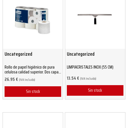
Uncategorized
Uncategorized
Rollo de papel higiénico de pura
LIMPIACRISTALES INOX (55 CM)
celulosa calidad superior. Dos capas
(108 unidades)
13.54
€
(IVA Incluido)
26.95
€
(IVA Incluido)
Sin stock
Sin stock