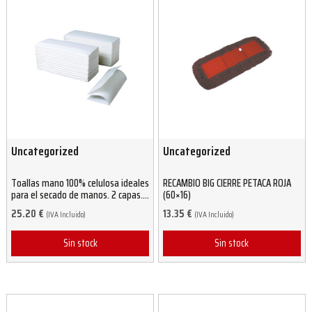
Uncategorized
Uncategorized
Toallas mano 100% celulosa ideales
RECAMBIO BIG CIERRE PETACA ROJA
para el secado de manos. 2 capas.
(60×16)
Gran absorción (3000 unidades)
25.20
€
13.35
€
(IVA Incluido)
(IVA Incluido)
Sin stock
Sin stock