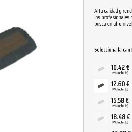
Alta calidad y ren
los profesionales 
busca un alto nive
Selecciona la can
10.42
€
(IVA Incluido)
12.60
€
(IVA Incluido)
15.58
€
(IVA Incluido)
18.48
€
(IVA Incluido)