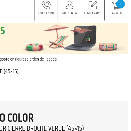
0
900 897 890
MI CUENTA
REGISTRARSE
CARRITO
agosto en riguroso orden de llegada.
 (45×15)
O COLOR
OR CIERRE BROCHE VERDE (45×15)