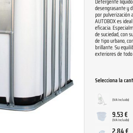
Detergente líquido
desengrasante y di
por pulverización a
AUTOBOX es ideal 
eficacia. Especial
de suciedad, con s
de tipo urbano, co
brillante. Su equil
exteriores de todo 
Selecciona la can
(IVA Incluido)
9.53
€
(IVA Incluido)
2.84
€