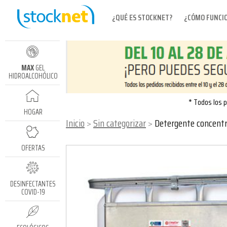
¿QUÉ ES STOCKNET?
¿CÓMO FUNCI
MAX
GEL
HIDROALCOHÓLICO
* Todos los p
HOGAR
Inicio
Sin categorizar
Detergente concentrado para l
OFERTAS
DESINFECTANTES
COVID-19