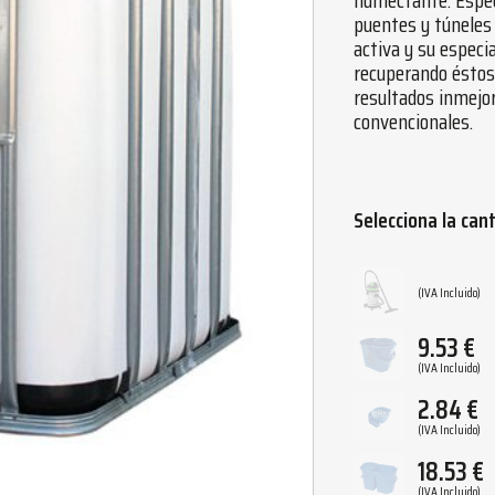
humectante. Espec
puentes y túneles
activa y su especia
recuperando éstos 
resultados inmejo
convencionales.
Selecciona la can
(IVA Incluido)
9.53
€
(IVA Incluido)
2.84
€
(IVA Incluido)
18.53
€
(IVA Incluido)