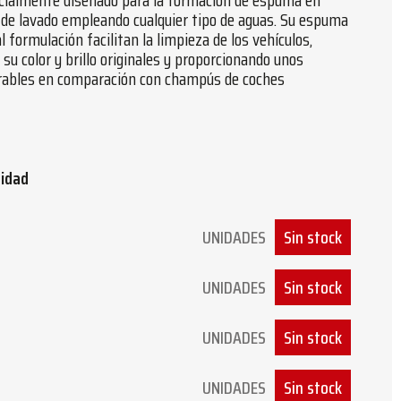
ialmente diseñado para la formación de espuma en
 de lavado empleando cualquier tipo de aguas. Su espuma
l formulación facilitan la limpieza de los vehículos,
su color y brillo originales y proporcionando unos
rables en comparación con champús de coches
tidad
UNIDADES
Sin stock
UNIDADES
Sin stock
UNIDADES
Sin stock
UNIDADES
Sin stock