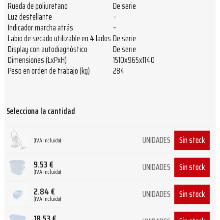
Rueda de poliuretano
De serie
Luz destellante
–
Indicador marcha atrás
–
Labio de secado utilizable en 4 lados
De serie
Display con autodiagnóstico
De serie
Dimensiones (LxPxH)
1510x965x1140
Peso en orden de trabajo (kg)
284
Selecciona la cantidad
Sin stock
UNIDADES
(IVA Incluido)
9.53
€
Sin stock
UNIDADES
(IVA Incluido)
2.84
€
Sin stock
UNIDADES
(IVA Incluido)
18.53
€