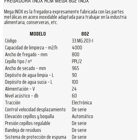
FREGADORA INOX RCM MEGA 802 INOX
Mega INOX es la fregadora expresamente fabricada con las partes
metálicas en acero inoxidable adaptada para trabajar en la industria
alimentaria, conserveras, etc.
MODELO
802
Código
33.MG.203-I
Capacidad de limpieza – m2/h
4000
Ancho de fregado – mm
800
Cepillo tipo / nº
PPL/2
Ancho de secado – mm
965
Depósito de agua limpia – L
90
Depósito de agua sucia – L
100
Alimentación – V
24
Nivel acústico – db
60
Tracción
Electrónica
Control velocidad desplazamiento
De serie
Elevación cepillos y boquilla
Automático
Presión cepillos regulable
De serie
Bandeja de residuos
De serie
Sistema de protección de espuma
De serie