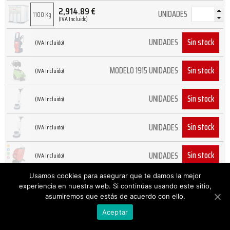
2,914.89
€
UNIDADES
1100 Kg
(IVA Incluido)
Sin stock
UNIDADES
(IVA Incluido)
Sin stock
MODELO 1915 UNIDADES
(IVA Incluido)
Sin stock
UNIDADES
(IVA Incluido)
Sin stock
UNIDADES
(IVA Incluido)
Sin stock
UNIDADES
(IVA Incluido)
Usamos cookies para asegurar que te damos la mejor
Sin stock
UNIDADES
(IVA Incluido)
experiencia en nuestra web. Si continúas usando este sitio,
asumiremos que estás de acuerdo con ello.
Sin stock
UNIDADES
(IVA Incluido)
Aceptar