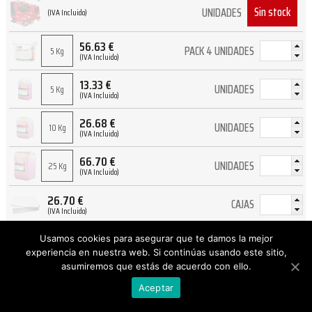
Sin stock
UNIDADES
(IVA Incluido)
56.63
€
PACK 4 UNIDADES
5 Kg
(IVA Incluido)
13.33
€
UNIDADES
5 Kg
(IVA Incluido)
26.68
€
UNIDADES
10 Kg
(IVA Incluido)
66.70
€
UNIDADES
25 Kg
(IVA Incluido)
26.70
€
CAJAS
(IVA Incluido)
340.31
€
Usamos cookies para asegurar que te damos la mejor
Sin stock
UNIDADES
25 Kg
(IVA Incluido)
experiencia en nuestra web. Si continúas usando este sitio,
asumiremos que estás de acuerdo con ello.
7.34
€
Sin stock
UNIDADES
5 Kg
(IVA Incluido)
Aceptar