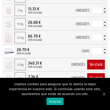
13.33
€
UNIDADES
5 Kg
(IVA Incluido)
26.68
€
UNIDADES
10 Kg
(IVA Incluido)
66.70
€
UNIDADES
25 Kg
(IVA Incluido)
26.70
€
CAJAS
(IVA Incluido)
340.31
€
Sin stock
UNIDADES
25 Kg
(IVA Incluido)
7.34
€
Sin stock
UNIDADES
5 Kg
(IVA Incluido)
Usamos cookies para asegurar que te damos la mejor
14.70
€
experiencia en nuestra web. Si continúas usando este sitio,
Sin stock
UNIDADES
10 Kg
(IVA Incluido)
asumiremos que estás de acuerdo con ello.
Aceptar
36.75
€
Sin stock
UNIDADES
25 Kg
(IVA Incluido)