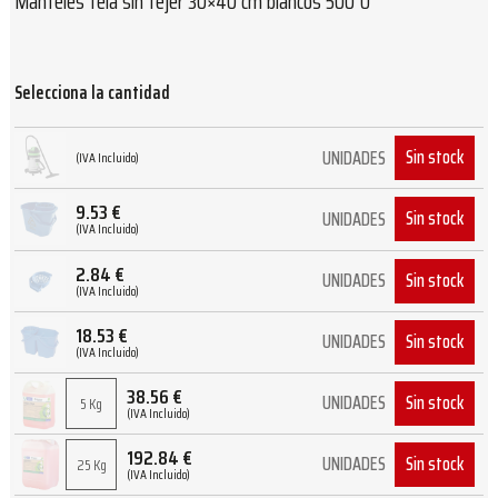
Manteles tela sin tejer 30×40 cm blancos 500 U
Selecciona la cantidad
Sin stock
UNIDADES
(IVA Incluido)
9.53
€
Sin stock
UNIDADES
(IVA Incluido)
2.84
€
Sin stock
UNIDADES
(IVA Incluido)
18.53
€
Sin stock
UNIDADES
(IVA Incluido)
38.56
€
Sin stock
UNIDADES
5 Kg
(IVA Incluido)
192.84
€
Sin stock
UNIDADES
25 Kg
(IVA Incluido)